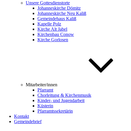
Unsere Gottesdienstorte
Johanneskirche Dömitz
Johanneskirche Neu Kaliß
Gemeindehaus Kaliß
Kapelle Polz
Kirche Alt Jabel
Kirchenbau Conow
Kirche Gorlosen
Mitarbeiter/innen
Pfarramt
Chorleitung & Kirchenmusik
Kinder- und Jugendarbeit
Küsterin
Pfarramtssekretärin
Kontakt
Gemeindebrief