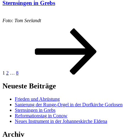
Sternsingen in Grebs
Foto: Tom Seelandt
Seitennummerierung
Seite
Seite
Seite
Nächste
Seite
der
Beiträge
1
2
…
8
Neueste Beiträge
Frieden und Abrüstung
Sanierung der Runge-Orgel in der Dorfkirche Gorlosen
Sternsingen in Grebs
Reformationstag in Conow
Neues Instrument in der Johanneskirche Eldena
Archiv