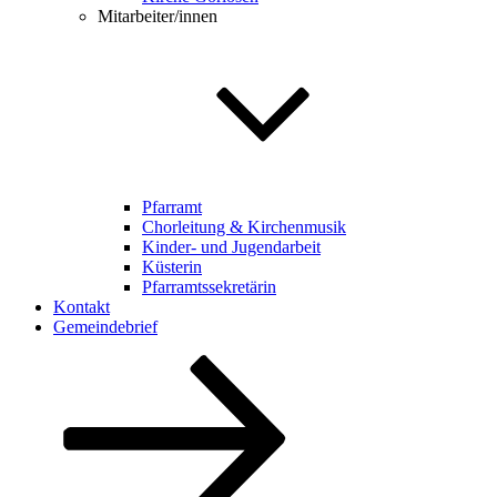
Mitarbeiter/innen
Pfarramt
Chorleitung & Kirchenmusik
Kinder- und Jugendarbeit
Küsterin
Pfarramtssekretärin
Kontakt
Gemeindebrief
Zum
Inhalt
nach
unten
scrollen