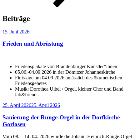
Beiträge
Veröffentlicht
15. Juni 2026
am
Frieden und Abrüstung
Friedensplakate von Brandenburger Künstler*innen
05.06.-04.09.2026 in der Dömitzer Johanneskirche
Finissage am 04.09.2026 anlässlich des ökumenischen
Friedensgebetes
Musik: Dorothea Uibel / Orgel, kleiner Chor und Band
fab&friends
Veröffentlicht
25. April 2026
25. April 2026
am
Sanierung der Runge-Orgel in der Dorfkirche
Gorlosen
Vom 08. – 14. 04. 2026 wurde die Johann-Heinrich-Runge-Orgel