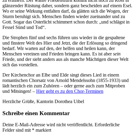
zu erinnern: Der wahre Friedensfürst kommt nicht hoch zu Ross in
glänzender Rüstung daher, sondern ganz bescheiden auf einem Esel.
Wo er seine Wirkung entfalten darf, da glätten sich die Wogen, der
Sturm beruhigt sich. Menschen finden wieder zueinander und zu
Gott. Sogar das Osterlicht schimmert schon durch: „und schlägst in
Fessel Sünd und Tod“.
Die Strophen fünf und sechs führen uns wieder in die gespaltene
und finstere Welt des Hier und Jetzt, die der Erlösung so dringend
bedarf. Wir warten auf den, der helfen und heilen kann, der
Menschen vereinen und Frieden bringen kann. Es ist aber
sein
Friede, und der sieht anders aus als manche Mächtigen dieser Welt
sich das vorstellen.
Der Kirchenchor an Elbe und Elde singt dieses Lied in einem
romantischen Chorsatz von Arnold Mendelssohn (1855-1933) und
lädt herzlich ein zum Zuhören – oder gerne auch zum Mitproben
und Mitsingen! –
Hier geht es zu den Chor-Terminen
Herzliche Grüße, Kantorin Dorothea Uibel
Schreibe einen Kommentar
Deine E-Mail-Adresse wird nicht veröffentlicht.
Erforderliche
Felder sind mit
*
markiert