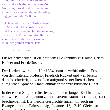
o komme du auch jetzt aufs Neue
zu uns, die wir sind schwer verstört.
Not ist es, dass du selbst hienieden
kommst, zu erneuen deinen Frieden,
dagegen sich die Welt empört.
6. O lass dein Licht auf Erden siegen,
die Macht der Finsternis erliegen
und lösch der Zwietracht Glimmen aus,
dass wir, die Völker und die Thronen,
vereint als Brüder wieder wohnen
in deines großen Vaters Haus.
Text: Friedrich Rückert
Dieses Adventslied ist ein deutliches Bekenntnis zu Christus, dem
Erlöser und Friedefürsten.
Der Liedtext wurde im Jahr 1834 erstmals veröffentlicht. Er stammt
von dem Literaturprofessor Friedrich Rückert und war bereits
damals schwierig zu verstehen aufgrund seiner literarischen, nicht
alltäglichen Sprache. Dabei enthält er mehrere biblische Bilder:
In der ersten Strophe reitet Jesus auf einem jungen Esel in Jerusalem
ein, wie es im Evangelium zum 1. Advent, Matthäus Kap. 21, 1-11
beschrieben ist. Die gleiche Geschichte finden wir auch im
Evangelium zum Palmsonntag, Johannes 12, 12-19. Gleich zu