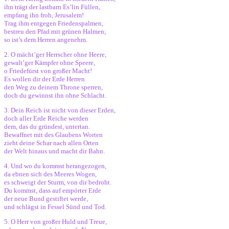
ihn trägt der lastbarn Es’lin Füllen,
empfang ihn froh, Jerusalem!
Trag ihm entgegen Friedenspalmen,
bestreu den Pfad mit grünen Halmen;
so ist’s dem Herren angenehm.
2. O mächt’ger Herrscher ohne Heere,
gewalt’ger Kämpfer ohne Speere,
o Friedefürst von großer Macht!
Es wollen dir der Erde Herren
den Weg zu deinem Throne sperren,
doch du gewinnst ihn ohne Schlacht.
3. Dein Reich ist nicht von dieser Erden,
doch aller Erde Reiche werden
dem, das du gründest, untertan.
Bewaffnet mit des Glaubens Worten
zieht deine Schar nach allen Orten
der Welt hinaus und macht dir Bahn.
4. Und wo du kommst herangezogen,
da ebnen sich des Meeres Wogen,
es schweigt der Sturm, von dir bedroht.
Du kommst, dass auf empörter Erde
der neue Bund gestiftet werde,
und schlägst in Fessel Sünd und Tod.
5. O Herr von großer Huld und Treue,