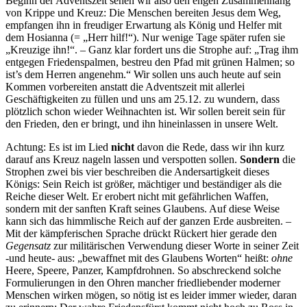
Beginn der Adventszeit sehen wir also den engen Zusammenhang
von Krippe und Kreuz: Die Menschen bereiten Jesus dem Weg,
empfangen ihn in freudiger Erwartung als König und Helfer mit
dem Hosianna (= „Herr hilf!“). Nur wenige Tage später rufen sie
„Kreuzige ihn!“. – Ganz klar fordert uns die Strophe auf: „Trag ihm
entgegen Friedenspalmen, bestreu den Pfad mit grünen Halmen; so
ist’s dem Herren angenehm.“ Wir sollen uns auch heute auf sein
Kommen vorbereiten anstatt die Adventszeit mit allerlei
Geschäftigkeiten zu füllen und uns am 25.12. zu wundern, dass
plötzlich schon wieder Weihnachten ist. Wir sollen bereit sein für
den Frieden, den er bringt, und ihn hineinlassen in unsere Welt.
Achtung: Es ist im Lied
nicht
davon die Rede, dass wir ihn kurz
darauf ans Kreuz nageln lassen und verspotten sollen.
Sondern
die
Strophen zwei bis vier beschreiben die Andersartigkeit dieses
Königs: Sein Reich ist größer, mächtiger und beständiger als die
Reiche dieser Welt. Er erobert nicht mit gefährlichen Waffen,
sondern mit der sanften Kraft seines Glaubens. Auf diese Weise
kann sich das himmlische Reich auf der ganzen Erde ausbreiten. –
Mit der kämpferischen Sprache drückt Rückert hier gerade den
Gegensatz
zur militärischen Verwendung dieser Worte in seiner Zeit
-und heute- aus: „bewaffnet mit des Glaubens Worten“ heißt:
ohne
Heere, Speere, Panzer, Kampfdrohnen. So abschreckend solche
Formulierungen in den Ohren mancher friedliebender moderner
Menschen wirken mögen, so nötig ist es leider immer wieder, daran