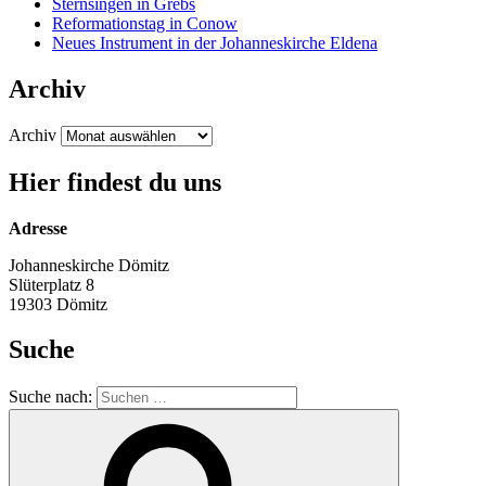
Sternsingen in Grebs
Reformationstag in Conow
Neues Instrument in der Johanneskirche Eldena
Archiv
Archiv
Hier findest du uns
Adresse
Johanneskirche Dömitz
Slüterplatz 8
19303 Dömitz
Suche
Suche nach: