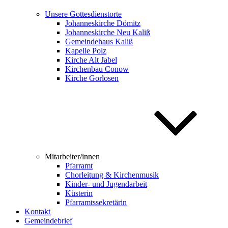
Unsere Gottesdienstorte
Johanneskirche Dömitz
Johanneskirche Neu Kaliß
Gemeindehaus Kaliß
Kapelle Polz
Kirche Alt Jabel
Kirchenbau Conow
Kirche Gorlosen
Mitarbeiter/innen
Pfarramt
Chorleitung & Kirchenmusik
Kinder- und Jugendarbeit
Küsterin
Pfarramtssekretärin
Kontakt
Gemeindebrief