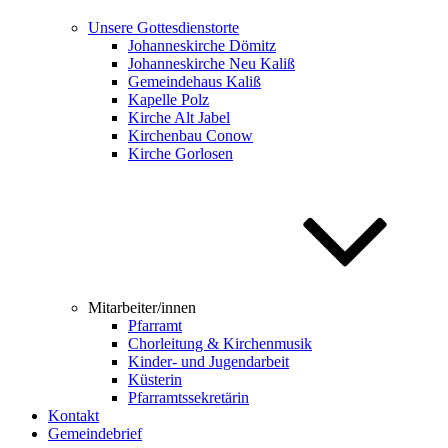
Unsere Gottesdienstorte
Johanneskirche Dömitz
Johanneskirche Neu Kaliß
Gemeindehaus Kaliß
Kapelle Polz
Kirche Alt Jabel
Kirchenbau Conow
Kirche Gorlosen
Mitarbeiter/innen
Pfarramt
Chorleitung & Kirchenmusik
Kinder- und Jugendarbeit
Küsterin
Pfarramtssekretärin
Kontakt
Gemeindebrief