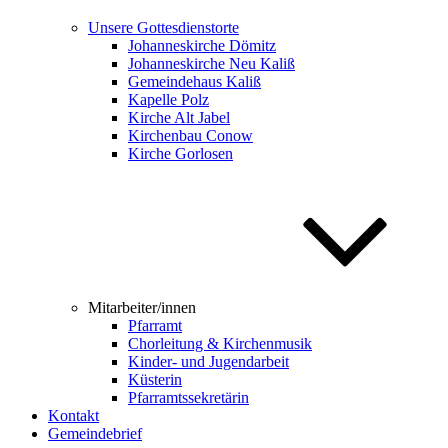
Unsere Gottesdienstorte
Johanneskirche Dömitz
Johanneskirche Neu Kaliß
Gemeindehaus Kaliß
Kapelle Polz
Kirche Alt Jabel
Kirchenbau Conow
Kirche Gorlosen
Mitarbeiter/innen
Pfarramt
Chorleitung & Kirchenmusik
Kinder- und Jugendarbeit
Küsterin
Pfarramtssekretärin
Kontakt
Gemeindebrief