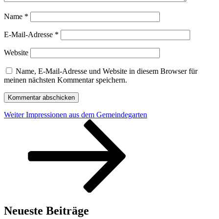
Name
*
E-Mail-Adresse
*
Website
Name, E-Mail-Adresse und Website in diesem Browser für
meinen nächsten Kommentar speichern.
Beitragsnavigation
Nächster
Weiter
Impressionen aus dem Gemeindegarten
Beitrag
Neueste Beiträge