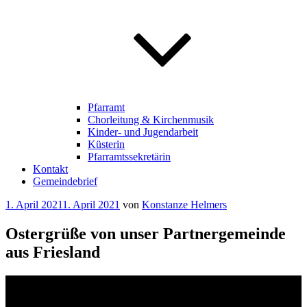
Pfarramt
Chorleitung & Kirchenmusik
Kinder- und Jugendarbeit
Küsterin
Pfarramtssekretärin
Kontakt
Gemeindebrief
Veröffentlicht
1. April 2021
1. April 2021
von
Konstanze Helmers
am
Ostergrüße von unser Partnergemeinde
aus Friesland